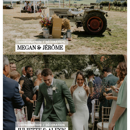
COORDINATION
DÉCORATION
MEGAN & JÉRÔME
COORDINATION
DÉCORATION