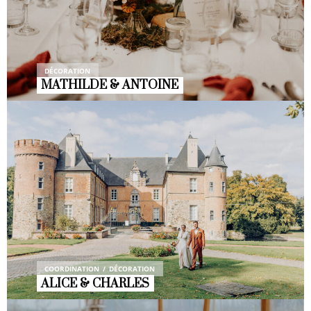
DÉCORATION
MATHILDE & ANTOINE
COORDINATION
DÉCORATION
ALICE & CHARLES