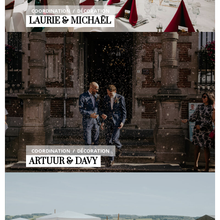
COORDINATION
DÉCORATION
LAURIE & MICHAËL
COORDINATION
DÉCORATION
ARTUUR & DAVY