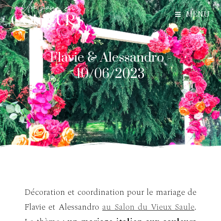
MENU
Flavie & Alessandro -
10/06/2023
|
Décoration et coordination pour le mariage de
Flavie et Alessandro
au Salon du Vieux Saule
.