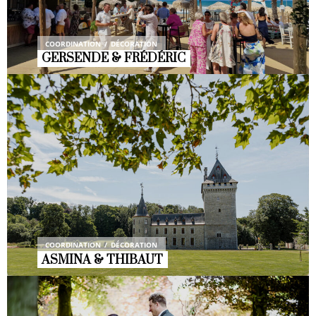
COORDINATION
DÉCORATION
GERSENDE & FRÉDÉRIC
COORDINATION
DÉCORATION
ASMINA & THIBAUT