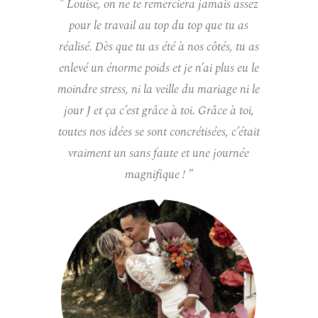
ssez
" Louise, on ne te remerciera jamais assez
" L
as
pour le travail au top du top que tu as
p
u as
réalisé. Dès que tu as été à nos côtés, tu as
réal
u le
enlevé un énorme poids et je n’ai plus eu le
enl
ni le
moindre stress, ni la veille du mariage ni le
moin
oi,
jour J et ça c’est grâce à toi. Grâce à toi,
jou
était
toutes nos idées se sont concrétisées, c’était
tout
ée
vraiment un sans faute et une journée
v
magnifique ! "